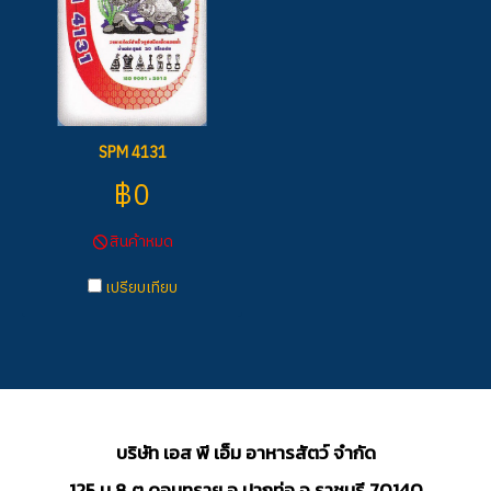
SPM 4131
฿0
สินค้าหมด
เปรียบเทียบ
บริษัท เอส พี เอ็ม อาหารสัตว์ จำกัด
125 ม.8 ต.ดอนทราย อ.ปากท่อ จ.ราชบุรี 70140