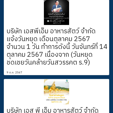
บริษัท ​เอสพีเอ็ม อาหาร​สัตว์ ​จำกัด
แจ้ง​วัน​หยุด เดือน​ตุลาคม 2567
จำนวน 1 วัน​ ทำการ​ดังนี้ วัน​จันทร์ที่ 14
ตุลาคม 2567 เนื่องจาก (วันหยุด
ชดเชยวันคล้ายวันสวรรคต ร.9)
9 ต.ค. 2567
บริษัท เอส พี เอ็ม อาหารสัตว์ จำกัด