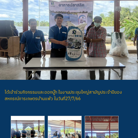
ได้เข้าร่วมกิจกรรมและออกบู๊ท​ ในงานประชุมใหญ่สามัญประจำปี​ของ​
สหกรณ์การเกษตรบ้านแพ้ว​ ในวันที่​27/7/66